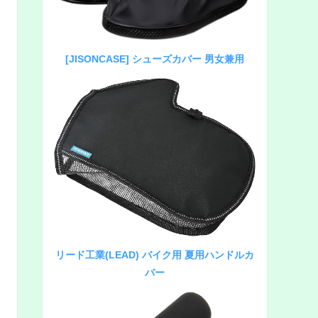
[JISONCASE] シューズカバー 男女兼用
リード工業(LEAD) バイク用 夏用ハンドルカ
バー