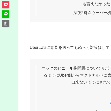
も言えなかった
— 深夜2時＠ウーバー横浜西
UberEatsに意見を送っても恐らく対策はし
マックのビニール袋問題についてサポ
るようにUber側からマクドナルド
出来ないようにされて