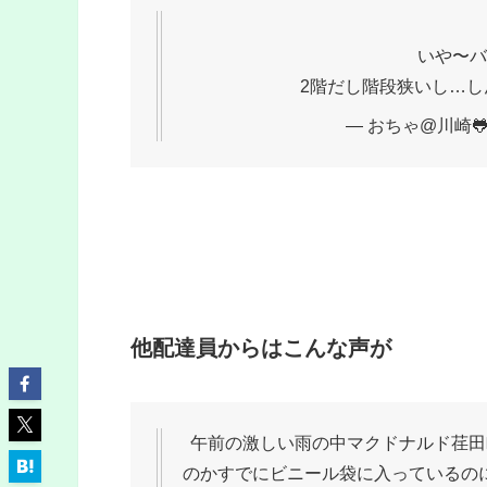
いや〜バ
2階だし階段狭いし…し
— おちゃ@川崎🐸 (
他配達員からはこんな声が
午前の激しい雨の中マクドナルド荏田
のかすでにビニール袋に入っているの