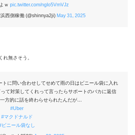
よｗ
pic.twitter.com/ngIo5VmVJz
側稼働 (@shinnya2ji)
May 31, 2025
てくれ無さそう。
ートに問い合わせしてせめて雨の日はビニール袋に入れ
に言って対策してくれって言ったらサポートのバカに返信
一方的に話を終わらせられたんだが…
#Uber
#マクドナルド
#ビニール袋なし