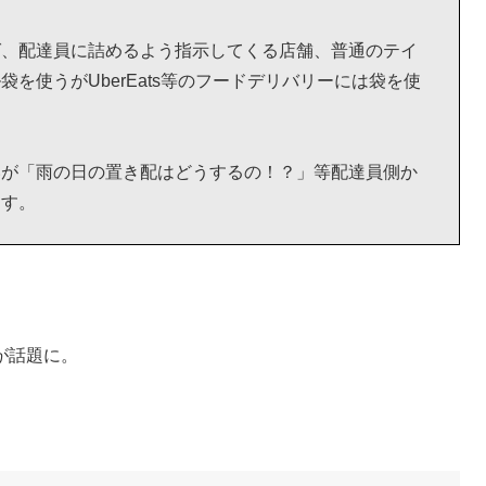
ば、配達員に詰めるよう指示してくる店舗、普通のテイ
を使うがUberEats等のフードデリバリーには袋を使
いが「雨の日の置き配はどうするの！？」等配達員側か
ます。
が話題に。