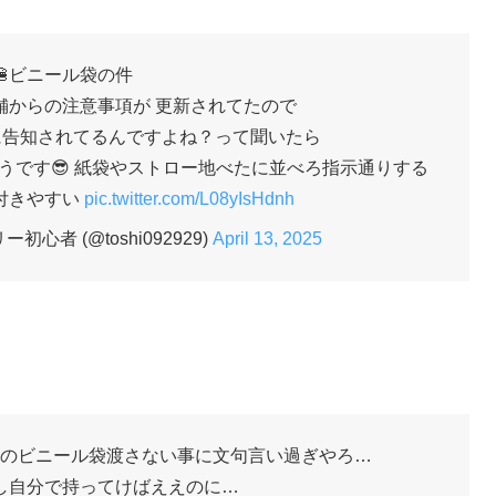
🍔ビニール袋の件
舗からの注意事項が 更新されてたので
に告知されてるんですよね？って聞いたら
うです😎 紙袋やストロー地べたに並べろ指示通りする
付きやすい
pic.twitter.com/L08yIsHdnh
初心者 (@toshi092929)
April 13, 2025
のビニール袋渡さない事に文句言い過ぎやろ…
し自分で持ってけばええのに…