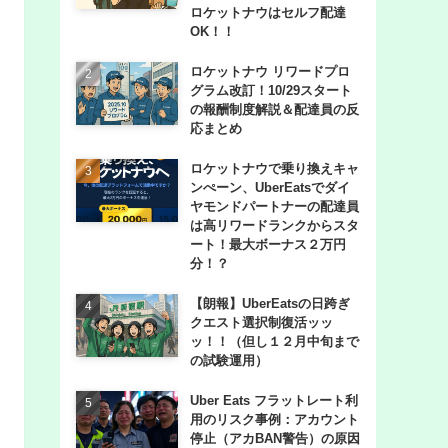
ロケットナウはセルフ配達
OK！！
ロケットナウ リワードプロ
グラム改訂！10/29スタート
の報酬制度解説＆配達員の反
応まとめ
ロケットナウで乗り換えキャ
ンぺーン、UberEatsでダイ
ヤモンドパートナーの配達員
は高リワードランクからスタ
ート！最大ボーナス２万円
分！？
【朗報】UberEatsの日跨ぎ
クエスト選択制復活ッッ
ッ！！（但し１２月中旬まで
の試験運用）
Uber Eats フラットレート利
用のリスク事例：アカウント
停止（アカBAN警告）の原因