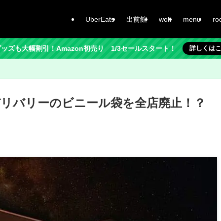
UberEats
出前館
wolt
menu
ro
ッズも大幅割引！Amazon初売り 1/3セールスタート！
詳しくは
リバリーのビニール袋を全店廃止！？