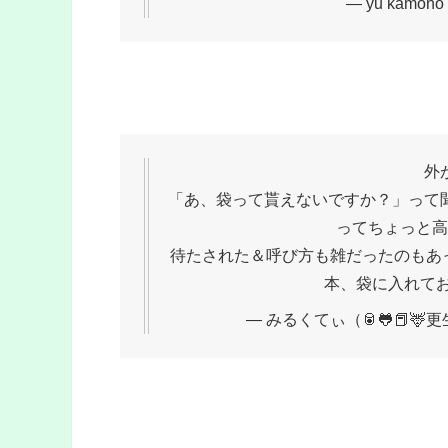
— yu kamono
外
「あ、袋って貰えないですか？」って
ってちょっと高
待たされた＆呼び方も雑だったのもあっ
本、袋に入れて
— みるくてぃ（🥫🐸📕🦌更生途