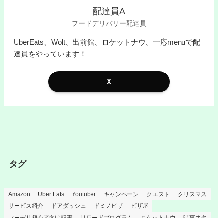
配達員A
フードデリバリー配達員
UberEats、Wolt、出前館、ロケットナウ、一応menuで配
達員をやっています！
X
タグ
Amazon
Uber Eats
Youtuber
キャンペーン
クエスト
クリスマス
サービス紹介
ドアダッシュ
ドミノピザ
ピザ屋
フーデリ初心者向け記事
リワードプログラム
ロケットナウ
時事ネタ